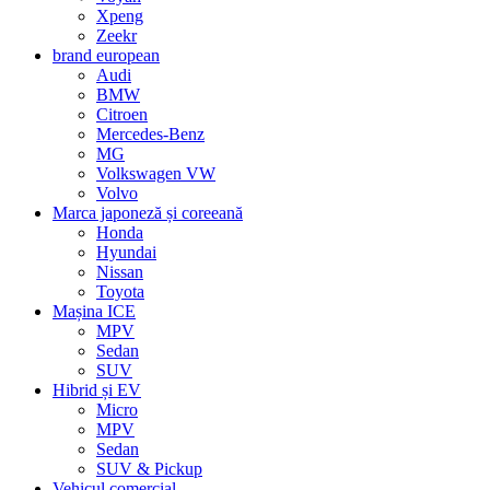
Xpeng
Zeekr
brand european
Audi
BMW
Citroen
Mercedes-Benz
MG
Volkswagen VW
Volvo
Marca japoneză și coreeană
Honda
Hyundai
Nissan
Toyota
Mașina ICE
MPV
Sedan
SUV
Hibrid și EV
Micro
MPV
Sedan
SUV & Pickup
Vehicul comercial