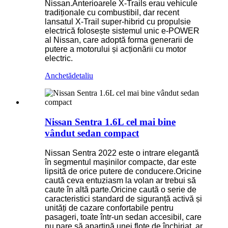
Nissan.Anterioarele X-Trails erau vehicule
tradiționale cu combustibil, dar recent
lansatul X-Trail super-hibrid cu propulsie
electrică folosește sistemul unic e-POWER
al Nissan, care adoptă forma generarii de
putere a motorului și acționării cu motor
electric.
Anchetă
detaliu
Nissan Sentra 1.6L cel mai bine
vândut sedan compact
Nissan Sentra 2022 este o intrare elegantă
în segmentul mașinilor compacte, dar este
lipsită de orice putere de conducere.Oricine
caută ceva entuziasm la volan ar trebui să
caute în altă parte.Oricine caută o serie de
caracteristici standard de siguranță activă și
unități de cazare confortabile pentru
pasageri, toate într-un sedan accesibil, care
nu pare să aparțină unei flote de închiriat, ar