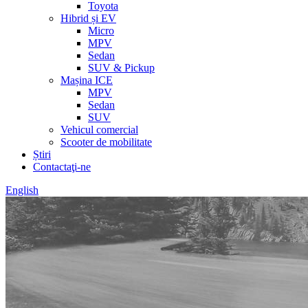
Toyota
Hibrid și EV
Micro
MPV
Sedan
SUV & Pickup
Mașina ICE
MPV
Sedan
SUV
Vehicul comercial
Scooter de mobilitate
Știri
Contactaţi-ne
English