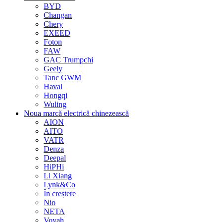
BYD
Changan
Chery
EXEED
Foton
FAW
GAC Trumpchi
Geely
Tanc GWM
Haval
Hongqi
Wuling
Noua marcă electrică chinezească
AION
AITO
VATR
Denza
Deepal
HiPHi
Li Xiang
Lynk&Co
În creștere
Nio
NETA
Voyah