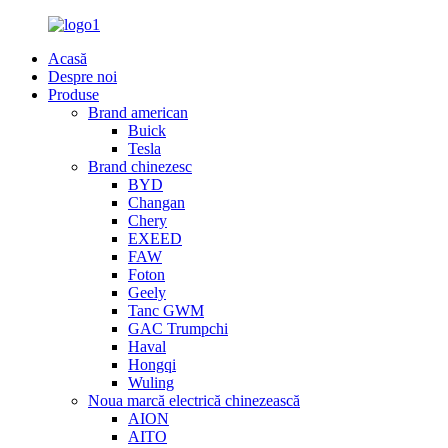
Acasă
Despre noi
Produse
Brand american
Buick
Tesla
Brand chinezesc
BYD
Changan
Chery
EXEED
FAW
Foton
Geely
Tanc GWM
GAC Trumpchi
Haval
Hongqi
Wuling
Noua marcă electrică chinezească
AION
AITO