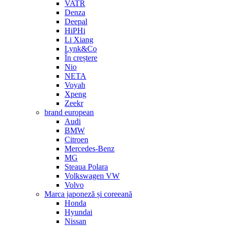
VATR
Denza
Deepal
HiPHi
Li Xiang
Lynk&Co
În creștere
Nio
NETA
Voyah
Xpeng
Zeekr
brand european
Audi
BMW
Citroen
Mercedes-Benz
MG
Steaua Polara
Volkswagen VW
Volvo
Marca japoneză și coreeană
Honda
Hyundai
Nissan