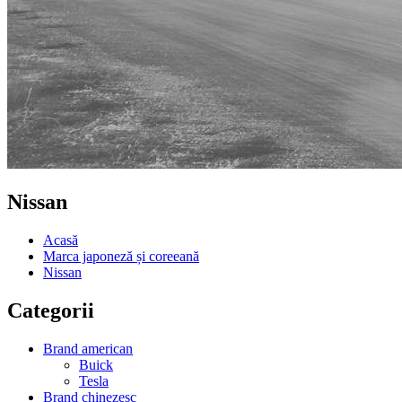
Nissan
Acasă
Marca japoneză și coreeană
Nissan
Categorii
Brand american
Buick
Tesla
Brand chinezesc