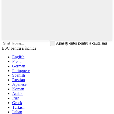
Apăsați enter pentru a căuta sau
ESC pentru a închide
English
French
German
Portuguese
Spanish
Russian
Japanese
Korean
Arabic
Irish
Greek
Turkish
Italian