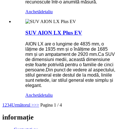
recunoscute într-o anumită măsură.
Anchetă
detaliu
SUV AION LX Plus EV
AION LX are o lungime de 4835 mm, o
lățime de 1935 mm și o înălțime de 1685
mm și un ampatament de 2920 mm.Ca SUV
de dimensiuni medii, această dimensiune
este foarte potrivită pentru o familie de cinci
persoane.Din punct de vedere al aspectului,
stilul general este destul de la modă, liniile
sunt netede, iar stilul general este simplu și
elegant.
Anchetă
detaliu
1
2
3
4
Următorul >
>>
Pagina 1 / 4
informație