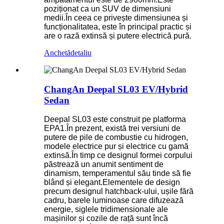
poziționat ca un SUV de dimensiuni
medii.În ceea ce privește dimensiunea și
funcționalitatea, este în principal practic și
are o rază extinsă și putere electrică pură.
Anchetă
detaliu
ChangAn Deepal SL03 EV/Hybrid
Sedan
Deepal SL03 este construit pe platforma
EPA1.În prezent, există trei versiuni de
putere de pile de combustie cu hidrogen,
modele electrice pur și electrice cu gamă
extinsă.În timp ce designul formei corpului
păstrează un anumit sentiment de
dinamism, temperamentul său tinde să fie
blând și elegant.Elementele de design
precum designul hatchback-ului, ușile fără
cadru, barele luminoase care difuzează
energie, siglele tridimensionale ale
mașinilor și cozile de rață sunt încă