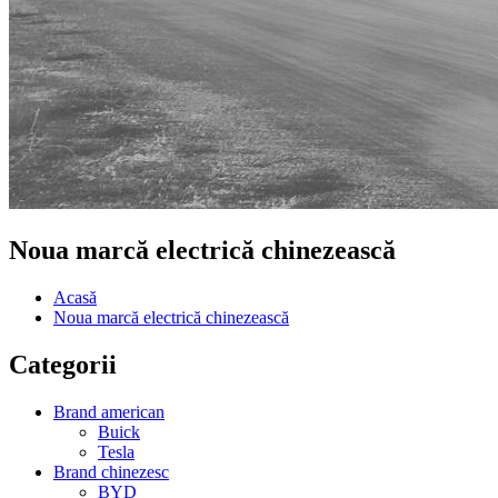
Noua marcă electrică chinezească
Acasă
Noua marcă electrică chinezească
Categorii
Brand american
Buick
Tesla
Brand chinezesc
BYD