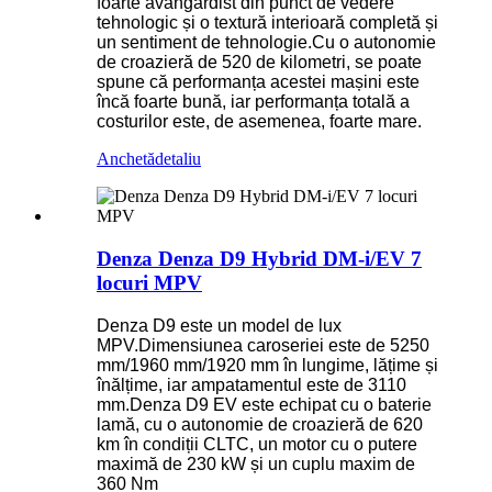
foarte avangardist din punct de vedere
tehnologic și o textură interioară completă și
un sentiment de tehnologie.Cu o autonomie
de croazieră de 520 de kilometri, se poate
spune că performanța acestei mașini este
încă foarte bună, iar performanța totală a
costurilor este, de asemenea, foarte mare.
Anchetă
detaliu
Denza Denza D9 Hybrid DM-i/EV 7
locuri MPV
Denza D9 este un model de lux
MPV.Dimensiunea caroseriei este de 5250
mm/1960 mm/1920 mm în lungime, lățime și
înălțime, iar ampatamentul este de 3110
mm.Denza D9 EV este echipat cu o baterie
lamă, cu o autonomie de croazieră de 620
km în condiții CLTC, un motor cu o putere
maximă de 230 kW și un cuplu maxim de
360 ​​Nm