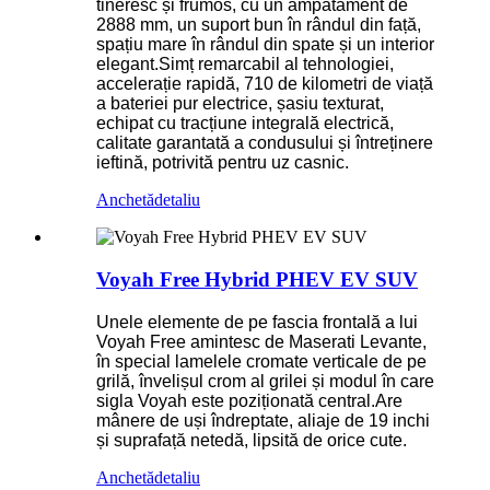
tineresc și frumos, cu un ampatament de
2888 mm, un suport bun în rândul din față,
spațiu mare în rândul din spate și un interior
elegant.Simț remarcabil al tehnologiei,
accelerație rapidă, 710 de kilometri de viață
a bateriei pur electrice, șasiu texturat,
echipat cu tracțiune integrală electrică,
calitate garantată a condusului și întreținere
ieftină, potrivită pentru uz casnic.
Anchetă
detaliu
Voyah Free Hybrid PHEV EV SUV
Unele elemente de pe fascia frontală a lui
Voyah Free amintesc de Maserati Levante,
în special lamelele cromate verticale de pe
grilă, învelișul crom al grilei și modul în care
sigla Voyah este poziționată central.Are
mânere de uși îndreptate, aliaje de 19 inchi
și suprafață netedă, lipsită de orice cute.
Anchetă
detaliu