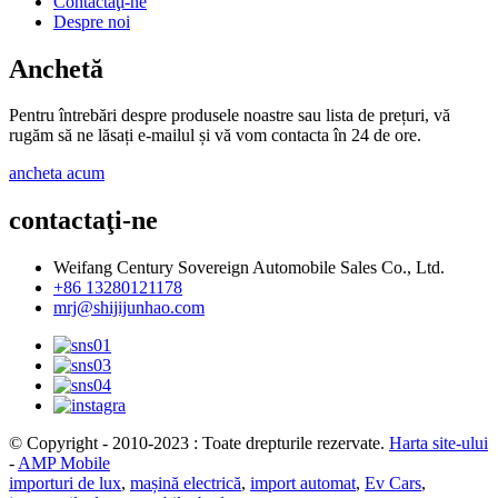
Contactaţi-ne
Despre noi
Anchetă
Pentru întrebări despre produsele noastre sau lista de prețuri, vă
rugăm să ne lăsați e-mailul și vă vom contacta în 24 de ore.
ancheta acum
contactaţi-ne
Weifang Century Sovereign Automobile Sales Co., Ltd.
+86 13280121178
mrj@shijijunhao.com
© Copyright - 2010-2023 : Toate drepturile rezervate.
Harta site-ului
-
AMP Mobile
importuri de lux
,
mașină electrică
,
import automat
,
Ev Cars
,