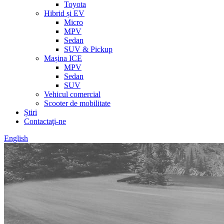
Toyota
Hibrid și EV
Micro
MPV
Sedan
SUV & Pickup
Mașina ICE
MPV
Sedan
SUV
Vehicul comercial
Scooter de mobilitate
Știri
Contactaţi-ne
English