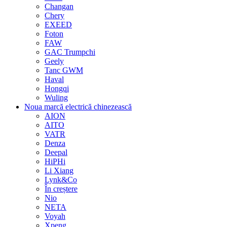
Changan
Chery
EXEED
Foton
FAW
GAC Trumpchi
Geely
Tanc GWM
Haval
Hongqi
Wuling
Noua marcă electrică chinezească
AION
AITO
VATR
Denza
Deepal
HiPHi
Li Xiang
Lynk&Co
În creștere
Nio
NETA
Voyah
Xpeng