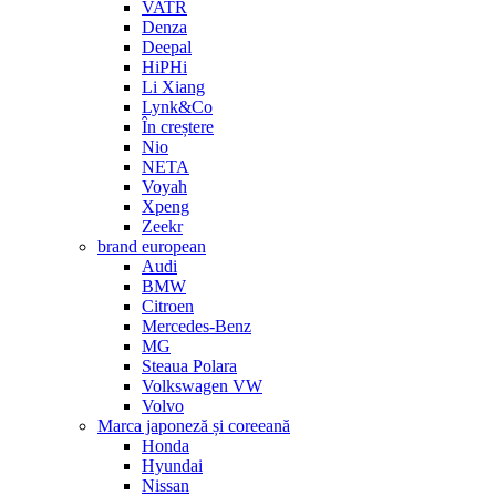
VATR
Denza
Deepal
HiPHi
Li Xiang
Lynk&Co
În creștere
Nio
NETA
Voyah
Xpeng
Zeekr
brand european
Audi
BMW
Citroen
Mercedes-Benz
MG
Steaua Polara
Volkswagen VW
Volvo
Marca japoneză și coreeană
Honda
Hyundai
Nissan