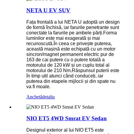
NETA U EV SUV
Fața frontală a lui NETA U adoptă un design
de formă închisă, iar farurile penetrante sunt
conectate la farurile pe ambele părți.Forma
luminilor este mai exagerată și mai
recunoscută.În ceea ce privește puterea,
această mașină este echipată cu un motor
sincron/magnet permanent electric pur de
163 de cai putere cu o putere totală a
motorului de 120 kW și un cuplu total al
motorului de 210 Nm.Răspunsul puterii este
în timp util atunci când conduceți, iar
puterea din etapele mijlocii și din spate nu
va fi moale.
Anchetă
detaliu
NIO ET5 4WD Smrat EV Sedan
Designul exterior al lui NIO ET5 este