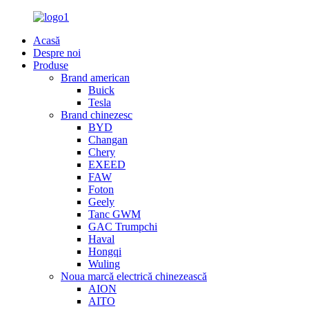
Acasă
Despre noi
Produse
Brand american
Buick
Tesla
Brand chinezesc
BYD
Changan
Chery
EXEED
FAW
Foton
Geely
Tanc GWM
GAC Trumpchi
Haval
Hongqi
Wuling
Noua marcă electrică chinezească
AION
AITO