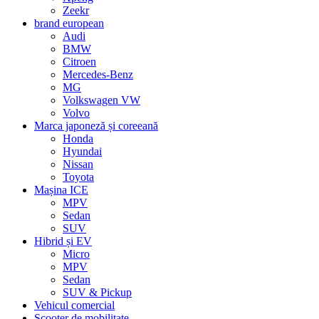
Zeekr
brand european
Audi
BMW
Citroen
Mercedes-Benz
MG
Volkswagen VW
Volvo
Marca japoneză și coreeană
Honda
Hyundai
Nissan
Toyota
Mașina ICE
MPV
Sedan
SUV
Hibrid și EV
Micro
MPV
Sedan
SUV & Pickup
Vehicul comercial
Scooter de mobilitate