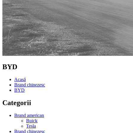
BYD
Acasă
Brand chinezesc
BYD
Categorii
Brand american
Buick
Tesla
Brand chinezesc