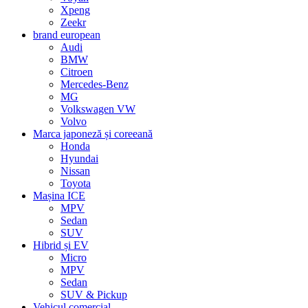
Xpeng
Zeekr
brand european
Audi
BMW
Citroen
Mercedes-Benz
MG
Volkswagen VW
Volvo
Marca japoneză și coreeană
Honda
Hyundai
Nissan
Toyota
Mașina ICE
MPV
Sedan
SUV
Hibrid și EV
Micro
MPV
Sedan
SUV & Pickup
Vehicul comercial