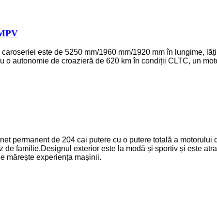
 MPV
aroseriei este de 5250 mm/1960 mm/1920 mm în lungime, lățime
u o autonomie de croazieră de 620 km în condiții CLTC, un mo
t permanent de 204 cai putere cu o putere totală a motorului de
de familie.Designul exterior este la modă și sportiv și este atract
ce mărește experiența mașinii.