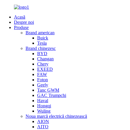
Acasă
Despre noi
Produse
Brand american
Buick
Tesla
Brand chinezesc
BYD
Changan
Chery
EXEED
FAW
Foton
Geely
Tanc GWM
GAC Trumpchi
Haval
Hongqi
Wuling
Noua marcă electrică chinezească
AION
AITO