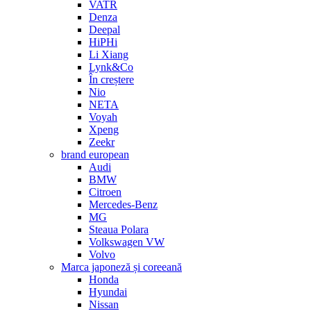
VATR
Denza
Deepal
HiPHi
Li Xiang
Lynk&Co
În creștere
Nio
NETA
Voyah
Xpeng
Zeekr
brand european
Audi
BMW
Citroen
Mercedes-Benz
MG
Steaua Polara
Volkswagen VW
Volvo
Marca japoneză și coreeană
Honda
Hyundai
Nissan