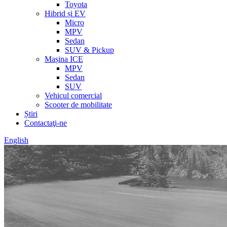
Toyota
Hibrid și EV
Micro
MPV
Sedan
SUV & Pickup
Mașina ICE
MPV
Sedan
SUV
Vehicul comercial
Scooter de mobilitate
Știri
Contactaţi-ne
English