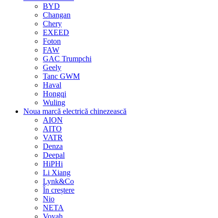
BYD
Changan
Chery
EXEED
Foton
FAW
GAC Trumpchi
Geely
Tanc GWM
Haval
Hongqi
Wuling
Noua marcă electrică chinezească
AION
AITO
VATR
Denza
Deepal
HiPHi
Li Xiang
Lynk&Co
În creștere
Nio
NETA
Voyah