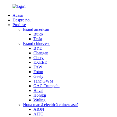
Acasă
Despre noi
Produse
Brand american
Buick
Tesla
Brand chinezesc
BYD
Changan
Chery
EXEED
FAW
Foton
Geely
Tanc GWM
GAC Trumpchi
Haval
Hongqi
Wuling
Noua marcă electrică chinezească
AION
AITO