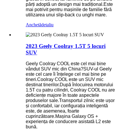
părți adoptă un design mai tradițional.Este
mai potrivit pentru mașinile de familie fără
utilizarea unui slip-back cu unghi mare.
Anchetă
detaliu
2023 Geely Coolray 1.5T 5 locuri
SUV
Geely Coolray COOL este cel mai bine
vândut SUV mic din China?SUV-ul Geely
este cel care îi înțelege cel mai bine pe
tineri.Coolray COOL este un SUV mic
destinat tinerilor.După înlocuirea motorului
1.5T cu patru cilindri, Coolray COOL nu are
deficiențe majore în toate aspectele
produselor sale.Transportul zilnic este ușor
și confortabil, iar configurația inteligentă
este, de asemenea, foarte
cuprinzătoare.Mașina Galaxy OS +
experiența de conducere asistată L2 este
bună.