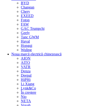
BYD
Changan
Chery
EXEED
Foton
FAW
GAC Trumpchi
Geely
Tanc GWM
Haval
Hongqi
Wuling
Noua marcă electrică chinezească
AION
AITO
VATR
Denza
Deepal
HiPHi
Li Xiang
Lynk&Co
În creștere
Nio
NETA
Voyah