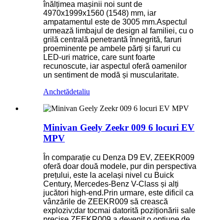
înălțimea mașinii noi sunt de
4970x1999x1560 (1548) mm, iar
ampatamentul este de 3005 mm.Aspectul
urmează limbajul de design al familiei, cu o
grilă centrală penetrantă înnegrită, faruri
proeminente pe ambele părți și faruri cu
LED-uri matrice, care sunt foarte
recunoscute, iar aspectul oferă oamenilor
un sentiment de modă și muscularitate.
Anchetă
detaliu
Minivan Geely Zeekr 009 6 locuri EV
MPV
În comparație cu Denza D9 EV, ZEEKR009
oferă doar două modele, pur din perspectiva
prețului, este la același nivel cu Buick
Century, Mercedes-Benz V-Class și alți
jucători high-end.Prin urmare, este dificil ca
vânzările de ZEEKR009 să crească
exploziv;dar tocmai datorită poziționării sale
precise ZEEKR009 a devenit o opțiune de