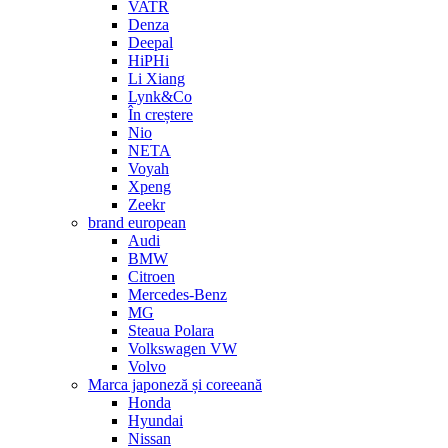
VATR
Denza
Deepal
HiPHi
Li Xiang
Lynk&Co
În creștere
Nio
NETA
Voyah
Xpeng
Zeekr
brand european
Audi
BMW
Citroen
Mercedes-Benz
MG
Steaua Polara
Volkswagen VW
Volvo
Marca japoneză și coreeană
Honda
Hyundai
Nissan