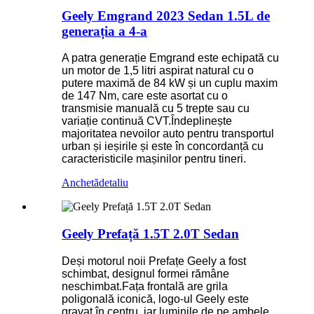
Geely Emgrand 2023 Sedan 1.5L de
generația a 4-a
A patra generație Emgrand este echipată cu
un motor de 1,5 litri aspirat natural cu o
putere maximă de 84 kW și un cuplu maxim
de 147 Nm, care este asortat cu o
transmisie manuală cu 5 trepte sau cu
variație continuă CVT.Îndeplinește
majoritatea nevoilor auto pentru transportul
urban și ieșirile și este în concordanță cu
caracteristicile mașinilor pentru tineri.
Anchetă
detaliu
Geely Prefață 1.5T 2.0T Sedan
Deși motorul noii Prefațe Geely a fost
schimbat, designul formei rămâne
neschimbat.Fața frontală are grila
poligonală iconică, logo-ul Geely este
gravat în centru, iar luminile de pe ambele