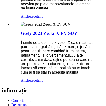
neevitat pe piața monovolumelor electrice
de înaltă calitate.
Anchetă
detaliu
Geely 2023 Zeekr X EV SUV
Înainte de a defini Jikrypton X ca o mașină,
pare mai degrabă o jucărie mare, o jucărie
pentru adulți care combină frumusețea,
rafinamentul și divertismentul.Cu alte
cuvinte, chiar dacă ești o persoană care nu
are permis de conducere și nu are niciun
interes să conducă, nu poți să nu te întrebi
cum ar fi să stai în această mașină.
Anchetă
detaliu
informație
Contactaţi-ne
Despre noi