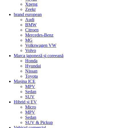
Xpeng
Zeekr
brand european
Audi
BMW
Citroen
Mercedes-Benz
MG
Volkswagen VW
Volvo
Marca japoneză și coreeană
Honda
Hyundai
Nissan
Toyota
Mașina ICE
MPV
Sedan
SUV
Hibrid și EV
Micro
MPV
Sedan
SUV & Pickup
Vehicul comercial