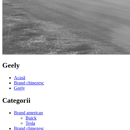
Geely
Acasă
Brand chinezesc
Geely
Categorii
Brand american
Buick
Tesla
Brand chinezesc